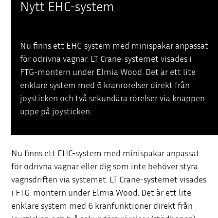
Nytt EHC-system
Nu finns ett EHC-system med minispakar anpassat
för odrivna vagnar. LT Crane-systemet visades i
FTG-montern under Elmia Wood. Det är ett lite
enklare system med 6 kranrörelser direkt från
joysticken och två sekundära rörelser via knappen
uppe på joysticken.
Nu finns ett EHC-system med minispakar anpassat
för odrivna vagnar eller dig som inte behöver styra
vagnsdriften via systemet. LT Crane-systemet visades
i FTG-montern under Elmia Wood. Det är ett lite
enklare system med 6 kranfunktioner direkt från