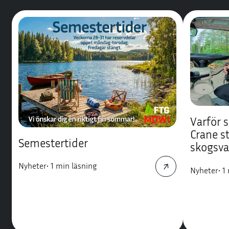
Varför s
Crane st
Semestertider
skogsv
Nyheter
•
1 min läsning
Nyheter
•
1